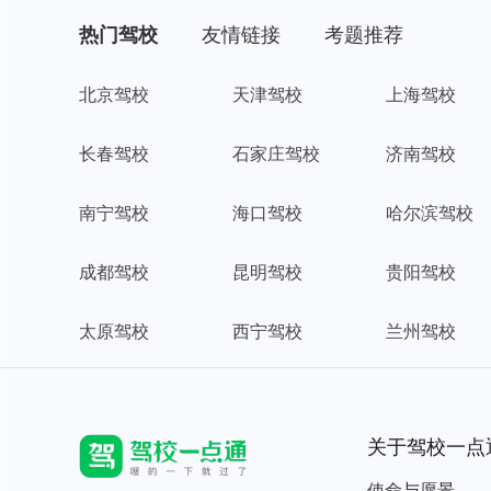
热门驾校
友情链接
考题推荐
北京驾校
天津驾校
上海驾校
孤身一人
长春驾校
石家庄驾校
济南驾校
南宁驾校
海口驾校
哈尔滨驾校
7号考的科目一，94分，说句心里
话，心脏都是跳的很快，可以先做会
成都驾校
昆明驾校
贵阳驾校
的题，不会的先放着，做完了再回去
做没做的，这样就会及格了
太原驾校
西宁驾校
兰州驾校
四叶草
关于驾校一点
使命与愿景