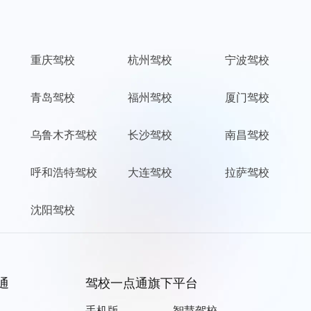
西，祝一点通越办越好，帮到更多的
人！谢谢！
重庆驾校
杭州驾校
宁波驾校
彬少
青岛驾校
福州驾校
厦门驾校
乌鲁木齐驾校
长沙驾校
南昌驾校
今天终于开考科目一结果我和小伙伴
们都过了哈哈哈，紧张的心终于落下
呼和浩特驾校
大连驾校
拉萨驾校
来了，为了庆祝我考过买了二只老母
鸡既然不敢杀来吃，先养起来吧
沈阳驾校
菊大胖子
通
驾校一点通旗下平台
手机版
智慧驾校